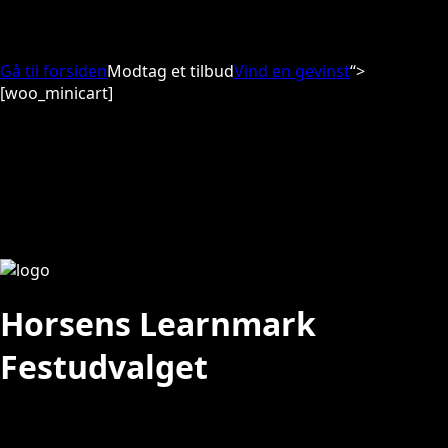
Gå til forsiden
Modtag et tilbud
Vind en gevinst
“>
[woo_minicart]
Horsens Learnmark
Festudvalget